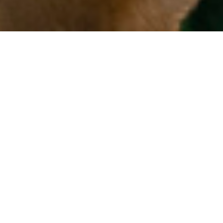
Ausgaben
Entdecke, was in Piaffino steckt!
Piaffe &
Piaffino
AUSGABE